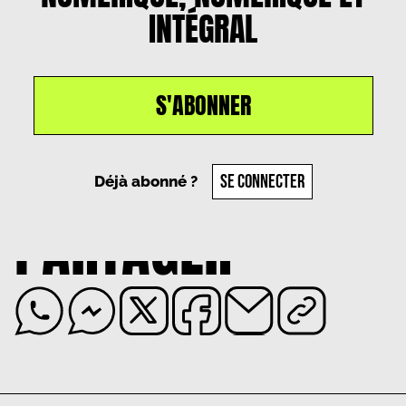
INTÉGRAL
S'ABONNER
Un article par
Marthe Statius
, le
27 août 2024
SE CONNECTER
Déjà abonné ?
PARTAGER