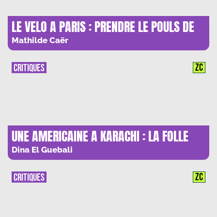
LE VELO A PARIS : PRENDRE LE POULS DE
LA VILLE
Mathilde Caër
ZC
CRITIQUES
UNE AMERICAINE A KARACHI : LA FOLLE
POURSUITE D’ONIJAH
Dina El Guebali
ZC
CRITIQUES