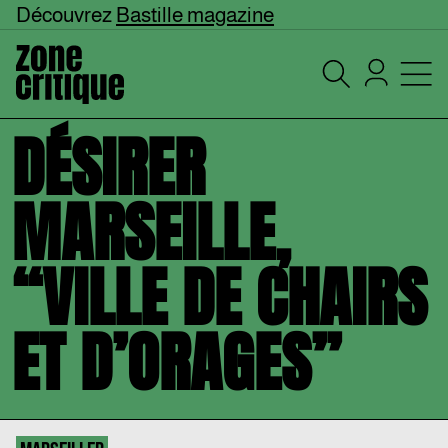
Découvrez
Bastille magazine
DÉSIRER
MARSEILLE,
“VILLE DE CHAIRS
ET D’ORAGES”