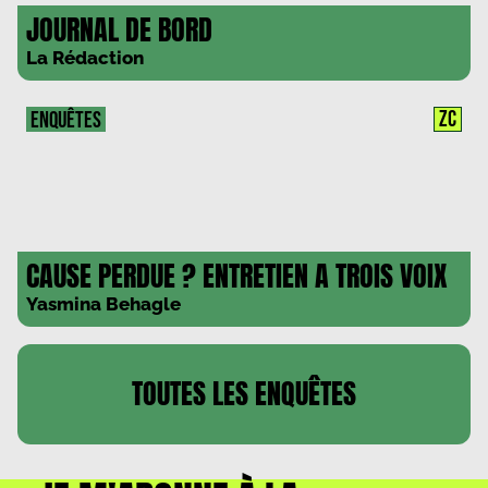
JOURNAL DE BORD
La Rédaction
ZC
ENQUÊTES
CAUSE PERDUE ? ENTRETIEN A TROIS VOIX
Yasmina Behagle
TOUTES LES
ENQUÊTES