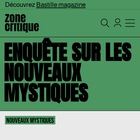
Découvrez
Bastille magazine
ENQUÊTE SUR LES
NOUVEAUX
MYSTIQUES
NOUVEAUX MYSTIQUES