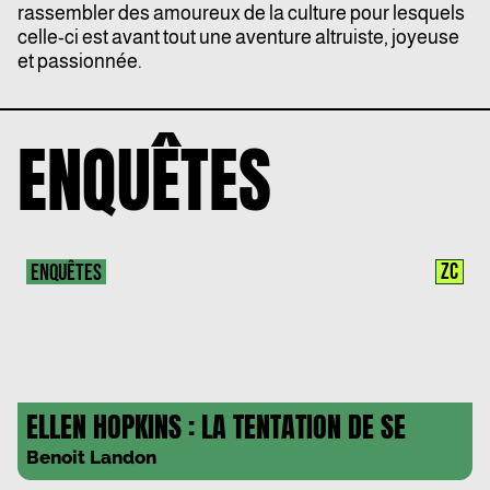
rassembler des amoureux de la culture pour lesquels
celle-ci est avant tout une aventure altruiste, joyeuse
et passionnée.
ENQUÊTES
ZC
ENQUÊTES
ELLEN HOPKINS : LA TENTATION DE SE
CENSURER EXISTE
Benoit Landon