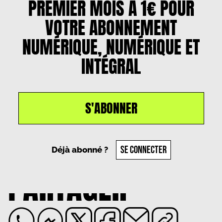
PREMIER MOIS À 1€ POUR
VOTRE ABONNEMENT
NUMÉRIQUE, NUMÉRIQUE ET
INTÉGRAL
S'ABONNER
Un article par
Aliosha Costes
, le
29 novembre 2024
SE CONNECTER
Déjà abonné ?
PARTAGER