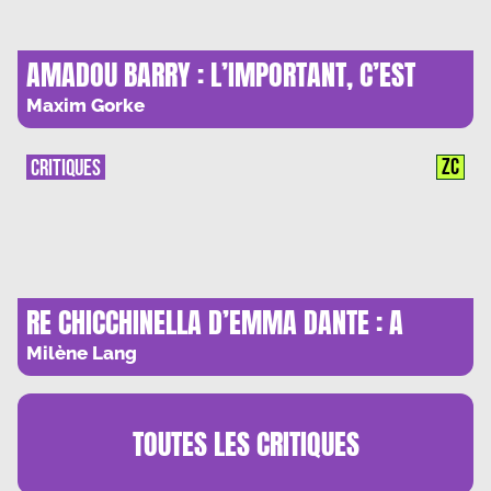
AMADOU BARRY : L’IMPORTANT, C’EST
L’ATTERRISSAGE
Maxim Gorke
ZC
CRITIQUES
RE CHICCHINELLA D’EMMA DANTE : A
L’ANIMAL QUI SOMMEILLE EN NOUS
Milène Lang
TOUTES LES
CRITIQUES