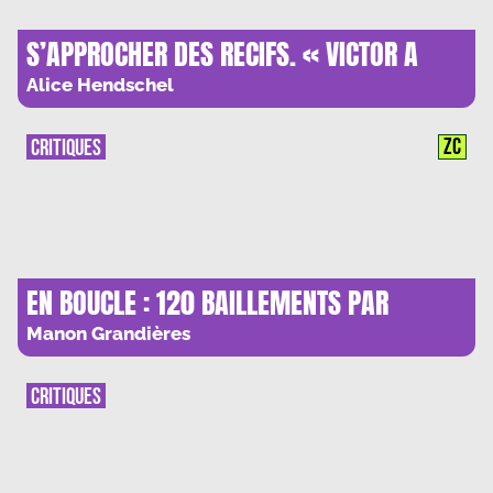
S’APPROCHER DES RECIFS. « VICTOR A
BABORD – DANS LE SILLAGE D’HUGO SUR
Alice Hendschel
UN VOILIER DE SIX METRES» , D’EDOUARD
LAUNET
ZC
CRITIQUES
EN BOUCLE : 120 BAILLEMENTS PAR
MINUTE
Manon Grandières
CRITIQUES