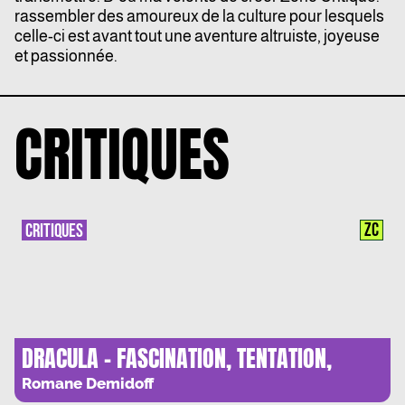
rassembler des amoureux de la culture pour lesquels
celle-ci est avant tout une aventure altruiste, joyeuse
et passionnée.
CRITIQUES
ZC
CRITIQUES
DRACULA – FASCINATION, TENTATION,
HESITATION
Romane Demidoff