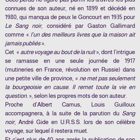
connues de son auteur, né en 1899 et décédé en
1980, qui manqua de peux le Goncourt en 1935 pour
Le Sang noir
, considéré par Gaston Gallimard
comme «
l’un des meilleurs livres que la maison ait
jamais publiés
».
Cet «
autre voyage au bout de la nuit
», dont l’intrigue
se ramasse en une seule journée de 1917
(mutineries en France, révolution en Russie) dans
une petite ville de province, «
ne met pas seulement
la bourgeoisie en cause. Il remet toute la vie en
question.
», selon les propres mots de son auteur.
Proche d’Albert Camus, Louis Guilloux
accompagnera, à la suite de la parution du
Sang
noir
, André Gide en U.R.S.S. lors de son célèbre
voyage, sur lequel il restera muet.
Et c’est plus de 40 ans après la publication de son