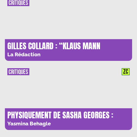
CRITIQUES
GILLES COLLARD : “KLAUS MANN
DEFENDAIT UN MONDE IMPUR”
La Rédaction
ZC
CRITIQUES
PHYSIQUEMENT DE SASHA GEORGES :
SPLENDEURS ET MISERES DE LA SEXUALITE
Yasmina Behagle
MASCULINE CONTEMPORAINE.