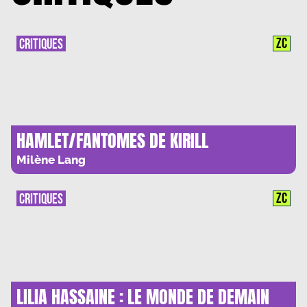
ZC
CRITIQUES
HAMLET/FANTOMES DE KIRILL
SEREBRENNIKOV : SHAKESPEARE DANS
Milène Lang
L’OMBRE DE WAGNER
ZC
CRITIQUES
LILIA HASSAINE : LE MONDE DE DEMAIN