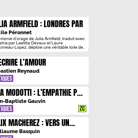
LIA ARMFIELD : LONDRES PAR
OS TEMPS
ile Péronnet
monie d’orage de Julia Armfield, traduit avec
tria par Laetitia Devaux et Laure
nneau-Lopez, déploie une véritable toile de
re, tableau de tempête où des personnages
iment petits sont malgré tout infiniment
ECRIRE L’AMOUR
llés, reflétés à l’envi par les eaux
ltueuses. Les phrases de Julia Armfield ont
que chose de liquide, métaphore de la fluidité
astien Reynaud
…]
TIQUES
NA MODOTTI : L’EMPATHIE PAR
S YEUX
n-Baptiste Gauvin
ZC
TIQUES
LIX MACHEREZ : VERS UN
UVEAU BAROQUE EN
llaume Basquin