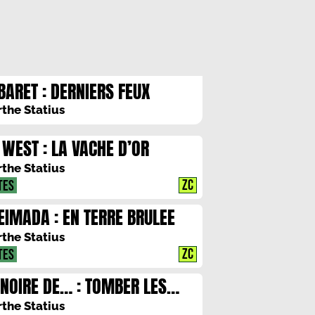
BARET : DERNIERS FEUX
the Statius
 WEST : LA VACHE D’OR
the Statius
ZC
TES
EIMADA : EN TERRE BRULEE
the Statius
ZC
TES
 NOIRE DE… : TOMBER LES
SQUES
the Statius