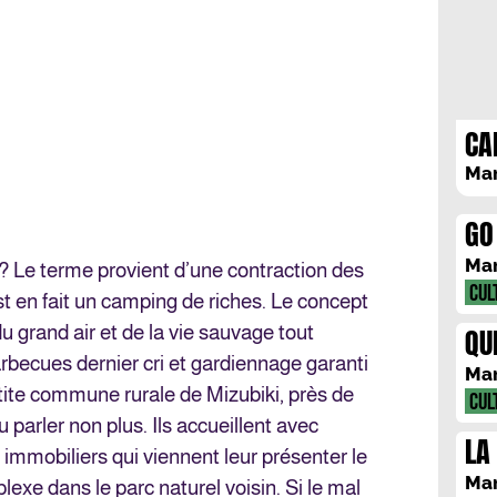
CA
Mar
GO
Mar
? Le terme provient d’une contraction des
CUL
est en fait un camping de riches. Le concept
du grand air et de la vie sauvage tout
QU
arbecues dernier cri et gardiennage garanti
Mar
tite commune rurale de Mizubiki, près de
CUL
 parler non plus. Ils accueillent avec
LA
immobiliers qui viennent leur présenter le
MA
Mar
exe dans le parc naturel voisin. Si le mal