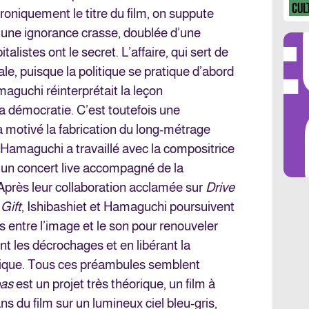
DÉ
CUL
ironiquement le titre du film, on suppute
e une ignorance crasse, doublée d’une
alistes ont le secret. L’affaire, qui sert de
cale, puisque la politique se pratique d’abord
aguchi réinterprétait la leçon
LES 
 la démocratie. C’est toutefois une
a motivé la fabrication du long-métrage
 Hamaguchi a travaillé avec la compositrice
d’un concert live accompagné de la
Après leur collaboration acclamée sur
Drive
é
Gift
, Ishibashiet et Hamaguchi poursuivent
s entre l’image et le son pour renouveler
ant les décrochages et en libérant la
tique. Tous ces préambules semblent
pas
est un projet très théorique, un film à
ns du film sur un lumineux ciel bleu-gris,