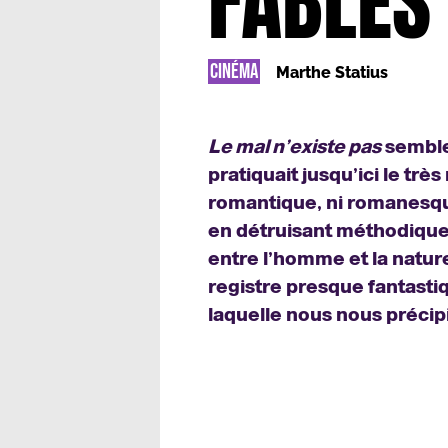
FABLES
CINÉMA
Marthe Statius
Le mal n’existe pas
semble 
pratiquait jusqu’ici le t
romantique, ni romanesque
en détruisant méthodique
entre l’homme et la natur
registre presque fantasti
laquelle nous nous précip