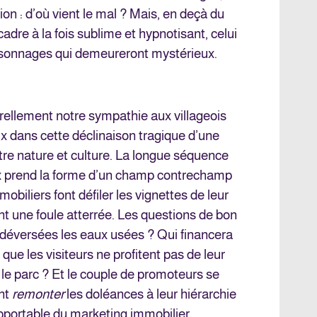
n : d’où vient le mal ? Mais, en deçà du
cadre à la fois sublime et hypnotisant, celui
personnages qui demeureront mystérieux.
rellement notre sympathie aux villageois
ux dans cette déclinaison tragique d’une
tre nature et culture. La longue séquence
ux prend la forme d’un champ contrechamp
biliers font défiler les vignettes de leur
t une foule atterrée. Les questions de bon
 déversées les eaux usées ? Qui financera
que les visiteurs ne profitent pas de leur
le parc ? Et le couple de promoteurs se
ont
remonter
les doléances à leur hiérarchie
pportable du marketing immobilier