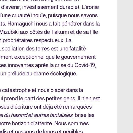
 d’avenir, investissement durable). L’ironie
 d’une cruauté inouïe, puisque nous savons
ts. Hamaguchi nous a fait pénétrer dans la
Mizubiki aux côtés de Takumi et de sa fille
n propriétaires respectueux. La
 spoliation des terres est une fatalité
cement exceptionnel que le gouvernement
es innovantes après la crise du Covid-19,
 un prélude au drame écologique.
te catastrophe et nous placer dans la
i prend le parti des petites gens. Il n’en est
sses d’écriture ont déjà été remarquées
 du hasard et autres fantaisies
, brise les
t notre horizon d’attente. Nous sommes
is et passons de longs et pénibles