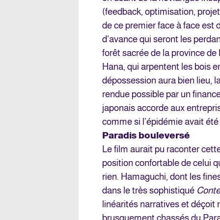
(feedback, optimisation, projet
de ce premier face à face est
d’avance qui seront les perdan
forêt sacrée de la province de 
Hana, qui arpentent les bois e
dépossession aura bien lieu, la
rendue possible par un finan
japonais accorde aux entrepris
comme si l’épidémie avait été
Paradis bouleversé
Le film aurait pu raconter cet
position confortable de celui qu
rien. Hamaguchi, dont les fine
dans le très sophistiqué
Contes
linéarités narratives et déçoi
brusquement chassés du Parad