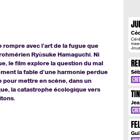
JU
GR
Céc
Céré
maes
rompre avec l’art de la fugue que
Joua
maît
rès rohmérien Ryūsuke Hamaguchi. Ni
infin
RE
détai
, le film explore la question du mal
tumu
quel
ment la fable d’une harmonie perdue
Séb
qui [
CRI
e pour mettre en scène, dans un
que, la catastrophe écologique vers
TI
itons.
LE
Jea
CRI
FE
NO
Gui