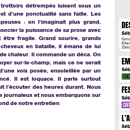
trottoirs détrempés luisent sous un
est d’une ponctualité sans faille. Les
peuses : on l’imaginait plus grand,
DE
ssocier la puissance de sa prose avec
BA
Séb
 être fragile. Grand sourire, grands
Sona
Kitan
 cheveux en bataille, il émane de lui
Zato
crit
de chaleur. Il commande un déca. On
Kita
EM
anim
toyer sur-le-champ, mais ce ne serait
le s
MI
Séb
 d’une voix posée, ensoleillée par un
CUL
cé. Il est loquace. Il parle surtout
ait l’écouter des heures durant. Nous
FE
 de journaleux et nous embarquons sur
EN
Séb
fond de notre entretien
.
CRI
L’
JU
Séb