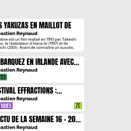
S YAKUZAS EN MAILLOT DE
IN
astien Reynaud
tine est un film réalisé en 1993 par Takeshi
o, le réalisateur d’Hana-bi (1997) et de
ïchi (2003). Avant de connaître un succès
ique international pour ses films de Yakuzas,
no s’est fait connaître au Japon comme
BARQUEZ EN IRLANDE AVEC
ateur et acteur d’émissions populaires sous
urnom de “Beat Takeshi”.
CHEL DEON
astien Reynaud
TES
STIVAL EFFRACTIONS :
TRETIEN AVEC JUSTINE AUGIER
astien Reynaud
ZC
TIQUES
ACTU DE LA SEMAINE 16 – 20
IN
astien Reynaud