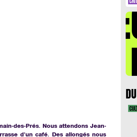
DÉ
CRI
LA 
DU
CUL
main-des-Prés. Nous attendons Jean-
rrasse d’un café. Des allongés nous