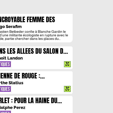
INCROYABLE FEMME DES
IGES: ELOGE DE LA
go Serafim
SPARITION
stien Betbeder confie à Blanche Gardin le
 d’une militante écologiste en rupture avec le
e, partie chercher dans les glaces du
nland une forme d’absolu – ou de disparition.
e comédie absurde et méditation mystique, le
NS LES ALLEES DU SALON DU
 déploie une poésie du froid, où la neige
ent le miroir d’un monde en voie d’extinction
VRE DE MONTREAL, A LA
nt […]
oit Landon
CHERCHE D’UN ESPRIT
ZC
TIQUES
EBECOIS
IENNE DE ROUGE :
AGINATION HEMORRAGIQUE
the Statius
ZC
TIQUES
RLET : POUR LA HAINE DU
MAN OU LA MORT IGOR
olphe Perez