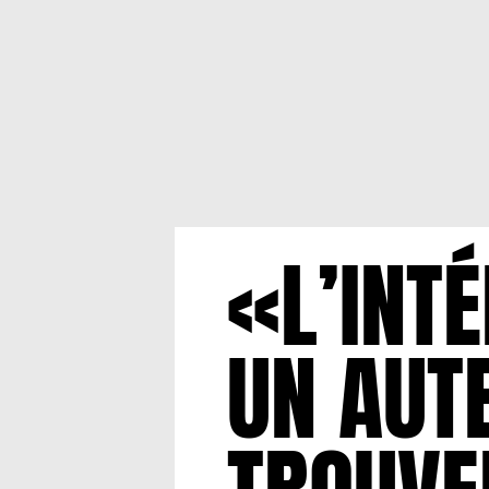
«L’INT
UN AUT