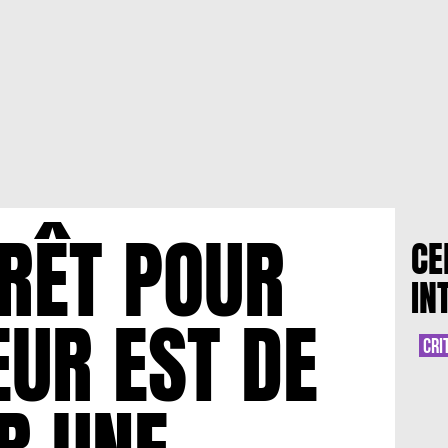
ÉRÊT POUR
CE
IN
EUR EST DE
CRI