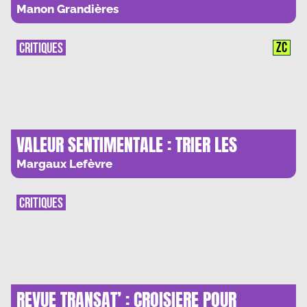
TOURS DE CONTROLE
Manon Grandières
ZC
CRITIQUES
VALEUR SENTIMENTALE : TRIER LES
RANCOEURS
Margaux Lefèvre
CRITIQUES
REVUE TRANSAT’ : CROISIERE POUR