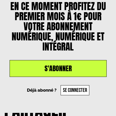
EN CE MOMENT PROFITEZ DU
PREMIER MOIS À 1€ POUR
VOTRE ABONNEMENT
NUMÉRIQUE, NUMÉRIQUE ET
INTÉGRAL
S'ABONNER
Un article par
Milène Lang
, le
13 février 2025
SE CONNECTER
Déjà abonné ?
PARTAGER