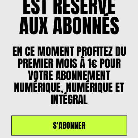
EST RÉSERVÉ
AUX ABONNÉS
EN CE MOMENT PROFITEZ DU
PREMIER MOIS À 1€ POUR
VOTRE ABONNEMENT
NUMÉRIQUE, NUMÉRIQUE ET
INTÉGRAL
S'ABONNER
Un article par
Milène Lang
, le
9 février 2024