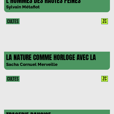
L’HOMMES DES HAUTES PEINES
Sylvain Métafiot
ZC
CULTES
LA NATURE COMME HORLOGE AVEC LA
METTRIE
Sacha Cornuel Merveille
ZC
CULTES