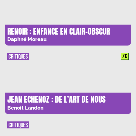
RENOIR : ENFANCE EN CLAIR-OBSCUR
Daphné Moreau
ZC
CRITIQUES
JEAN ECHENOZ : DE L’ART DE NOUS
BALADER
Benoit Landon
CRITIQUES