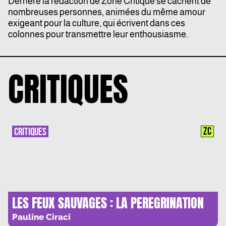
Derrière la rédaction de Zone Critique se cachent de
nombreuses personnes, animées du même amour
exigeant pour la culture, qui écrivent dans ces
colonnes pour transmettre leur enthousiasme.
CRITIQUES
ZC
CRITIQUES
LES FEUX SAUVAGES : LA PEREGRINATION
VERS L’AUTRE
Pauline Ciraci