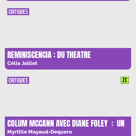
CRITIQUES
REMINISCENCIA : DU THEATRE
TEMOIGNAGE SUR UN ORDINATEUR
Célia Jaillet
ZC
CRITIQUES
COLUM MCCANN AVEC DIANE FOLEY : UN
QUATRE MAINS BOULEVERSANT
Myrtille Mayaud-Dequero