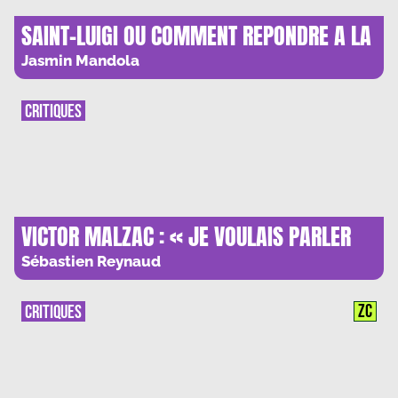
SAINT-LUIGI OU COMMENT REPONDRE A LA
VIOLENCE DU CAPITALISME ?
Jasmin Mandola
CRITIQUES
VICTOR MALZAC : « JE VOULAIS PARLER
DES STRATEGIES POUR ETRE AIME »
Sébastien Reynaud
ZC
CRITIQUES