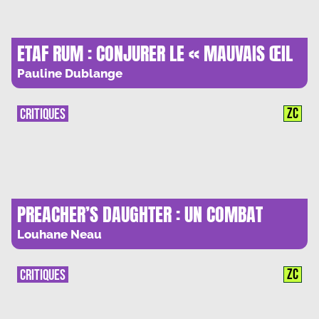
ETAF RUM : CONJURER LE « MAUVAIS ŒIL
»
Pauline Dublange
ZC
CRITIQUES
PREACHER’S DAUGHTER : UN COMBAT
CONTRE LES DEMONS DE LA RELIGION
Louhane Neau
ZC
CRITIQUES