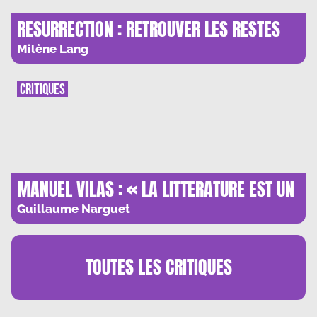
RESURRECTION : RETROUVER LES RESTES
DE L’HUMANITE
Milène Lang
CRITIQUES
MANUEL VILAS : « LA LITTERATURE EST UN
VOYAGE AUX FRONTIERES DE
Guillaume Narguet
L’IMAGINATION »
TOUTES LES
CRITIQUES