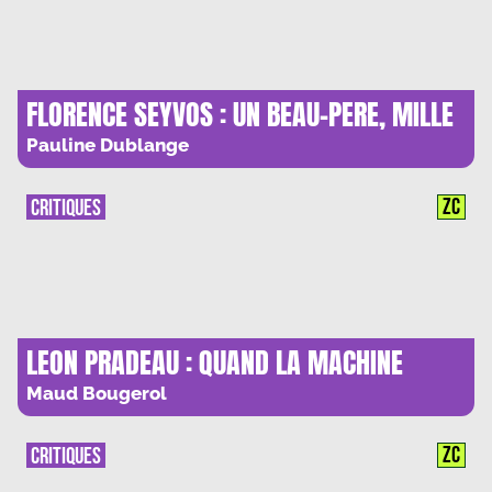
FLORENCE SEYVOS : UN BEAU-PERE, MILLE
GALERES
Pauline Dublange
ZC
CRITIQUES
LEON PRADEAU : QUAND LA MACHINE
INVITE AU VOYAGE
Maud Bougerol
ZC
CRITIQUES