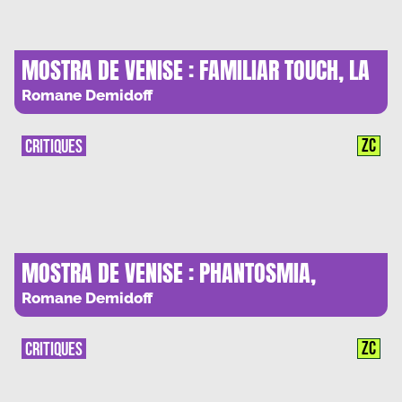
MOSTRA DE VENISE : FAMILIAR TOUCH, LA
FLEUR DE L’AGE
Romane Demidoff
ZC
CRITIQUES
MOSTRA DE VENISE : PHANTOSMIA,
L’INSOUTENABLE ODEUR DU MAL
Romane Demidoff
ZC
CRITIQUES