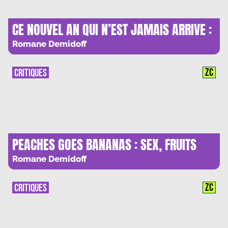
CE NOUVEL AN QUI N’EST JAMAIS ARRIVE :
DICTATEUR SOUS LE SAPIN
Romane Demidoff
ZC
CRITIQUES
PEACHES GOES BANANAS : SEX, FRUITS
AND ROCK’N’ROLL
Romane Demidoff
ZC
CRITIQUES