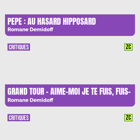
PEPE : AU HASARD HIPPOSARD
Romane Demidoff
ZC
CRITIQUES
GRAND TOUR – AIME-MOI JE TE FUIS, FUIS-
MOI JE TE SUIS
Romane Demidoff
ZC
CRITIQUES