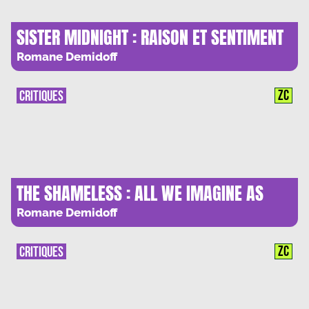
SISTER MIDNIGHT : RAISON ET SENTIMENT
JUSQU’AU SANG
Romane Demidoff
ZC
CRITIQUES
THE SHAMELESS : ALL WE IMAGINE AS
LOVE
Romane Demidoff
ZC
CRITIQUES