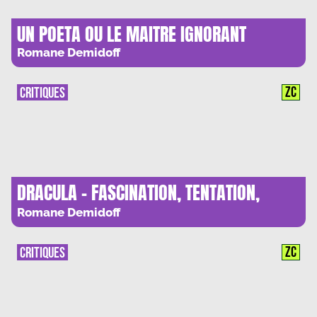
UN POETA OU LE MAITRE IGNORANT
Romane Demidoff
ZC
CRITIQUES
DRACULA – FASCINATION, TENTATION,
HESITATION
Romane Demidoff
ZC
CRITIQUES