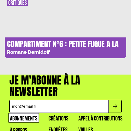
CRITIQUES
COMPARTIMENT N°6 : PETITE FUGUE A LA
MODE FINLANDAISE
Romane Demidoff
JE M'ABONNE À LA
NEWSLETTER
ABONNEMENTS
CRÉATIONS
APPEL À CONTRIBUTIONS
ENQUÊTES
VRILLES
À PROPOS