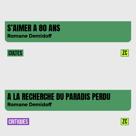
S’AIMER A 80 ANS
Romane Demidoff
ZC
CULTES
A LA RECHERCHE DU PARADIS PERDU
Romane Demidoff
ZC
CRITIQUES