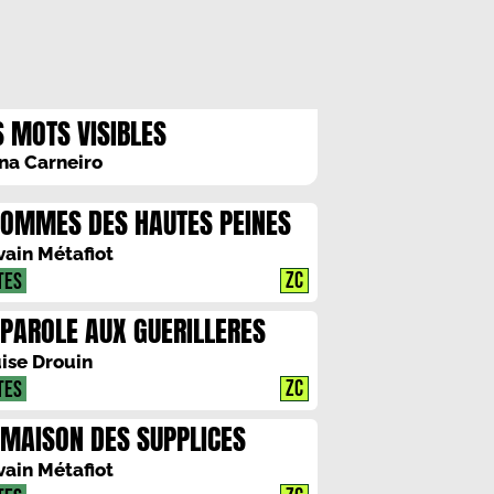
S MOTS VISIBLES
na Carneiro
HOMMES DES HAUTES PEINES
vain Métafiot
ZC
TES
 PAROLE AUX GUERILLERES
ise Drouin
ZC
TES
 MAISON DES SUPPLICES
vain Métafiot