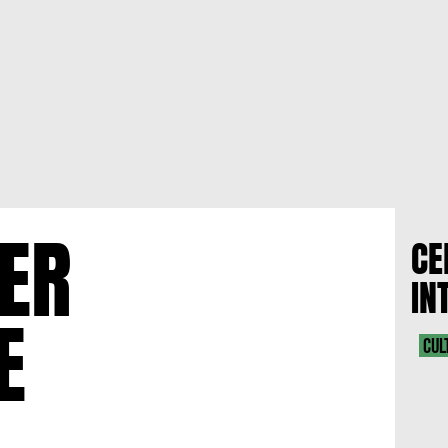
ER
CE
IN
E
CUL