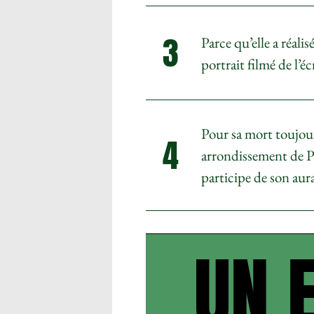
3
Parce qu’elle a réali
portrait filmé de l’é
Pour sa mort toujour
4
arrondissement de Pa
participe de son aur
UN 