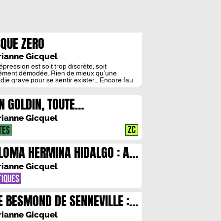
SQUE ZERO
ianne Gicquel
pression est soit trop discrète, soit
ément démodée. Rien de mieux qu’une
die grave pour se sentir exister… Encore faut-
uvoir l’attraper ! Sur les pas de Fritz Zorn,
anne Gicquel dresse le portrait d’une
N GOLDIN, TOUTE
esse désenchantée que la maladie inquiète,
nt qu’elle fascine.
RSONNNELLE
ianne Gicquel
ZC
TES
LOMA HERMINA HIDALGO : AU
M DE LA MERE
ianne Gicquel
TIQUES
E BESMOND DE SENNEVILLE :
JE CHERCHAIS UN MOYEN DE
ianne Gicquel