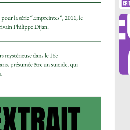
DÉ
CR
CRI
sé pour la série “Empreintes”, 2011, le
crivain Philippe Dijan.
LES 
s mystérieuse dans le 16e
ris, présumée être un suicide, qui
a.
EXTRAIT