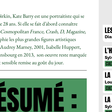
irkin, Kate Barry est une portraitiste qui se
e 28 ans. Si elle se fait d’abord connaître
LE
Cosmopolitan France, Crash, D, Magazine,
Dia
hie les plus grandes figures artistiques
5, Audrey Marney, 2001, Isabelle Huppert,
L’
insbourg en 2013, son oeuvre reste marquée
Syl
 sensible remise au goût du jour.
CUL
LA
ÉSUMÉ :
Lou
CUL
LA
Syl